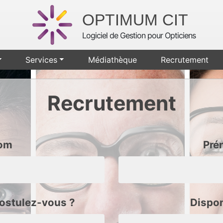
OPTIMUM CIT
Logiciel de Gestion pour Opticiens
Services
Médiathèque
Recrutement
Recrutement
om
Pré
postulez-vous ?
Dispon